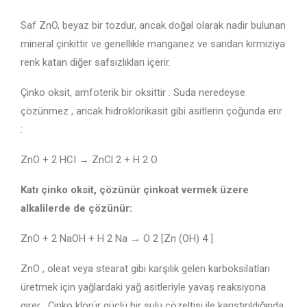
Saf ZnO, beyaz bir tozdur, ancak doğal olarak nadir bulunan
mineral çinkittir ve genellikle manganez ve sarıdan kırmızıya
renk katan diğer safsızlıkları içerir.
Çinko oksit, amfoterik bir oksittir . Suda neredeyse
çözünmez , ancak hidroklorikasit gibi asitlerin çoğunda erir
:
ZnO + 2 HCI → ZnCl 2 + H 2 O
Katı çinko oksit, çözünür çinkoat vermek üzere
alkalilerde de çözünür:
ZnO + 2 NaOH + H 2 Na → O 2 [Zn (OH) 4 ]
ZnO , oleat veya stearat gibi karşılık gelen karboksilatları
üretmek için yağlardaki yağ asitleriyle yavaş reaksiyona
girer . Çinko klorür güçlü bir sulu çözeltisi ile karıştırıldığında