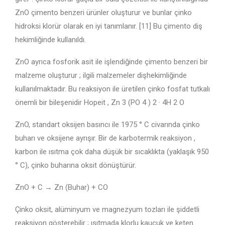
ZnO çimento benzeri ürünler oluşturur ve bunlar çinko
hidroksi klorür olarak en iyi tanımlanır. [11] Bu çimento diş
hekimliğinde kullanıldı.
ZnO ayrıca fosforik asit ile işlendiğinde çimento benzeri bir
malzeme oluşturur ; ilgili malzemeler dişhekimliğinde
kullanılmaktadır. Bu reaksiyon ile üretilen çinko fosfat tutkalı
önemli bir bileşenidir Hopeit , Zn 3 (PO 4 ) 2 · 4H 2 O
ZnO, standart oksijen basıncı ile 1975 ° C civarında çinko
buharı ve oksijene ayrışır. Bir de karbotermik reaksiyon ,
karbon ile ısıtma çok daha düşük bir sıcaklıkta (yaklaşık 950
° C), çinko buharına oksit dönüştürür.
ZnO + C → Zn (Buhar) + CO
Çinko oksit, alüminyum ve magnezyum tozları ile şiddetli
reaksiyon gösterebilir ; ısıtmada klorlu kauçuk ve keten