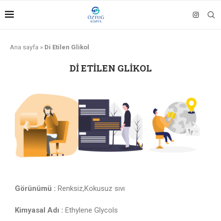
Ana sayfa
»
Di Etilen Glikol
DI ETILEN GLIKOL
Görünümü :
Renksiz,Kokusuz sıvı
Kimyasal Adı :
Ethylene Glycols