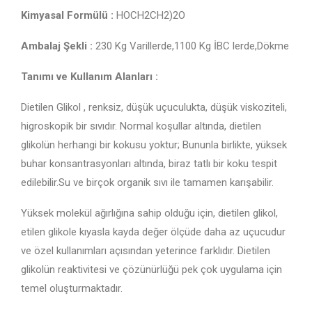
Kimyasal Formülü :
HOCH2CH2)2O
Ambalaj Şekli :
230 Kg Varillerde,1100 Kg İBC lerde,Dökme
Tanımı ve Kullanım Alanları :
Dietilen Glikol , renksiz, düşük uçuculukta, düşük viskoziteli,
higroskopik bir sıvıdır. Normal koşullar altında, dietilen
glikolün herhangi bir kokusu yoktur; Bununla birlikte, yüksek
buhar konsantrasyonları altında, biraz tatlı bir koku tespit
edilebilir.Su ve birçok organik sıvı ile tamamen karışabilir.
Yüksek molekül ağırlığına sahip olduğu için, dietilen glikol,
etilen glikole kıyasla kayda değer ölçüde daha az uçucudur
ve özel kullanımları açısından yeterince farklıdır. Dietilen
glikolün reaktivitesi ve çözünürlüğü pek çok uygulama için
temel oluşturmaktadır.